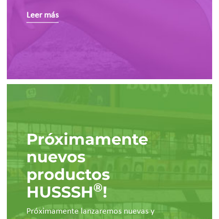
Leer más
Próximamente
nuevos
productos
®
HUSSSH
!
Próximamente lanzaremos nuevas y